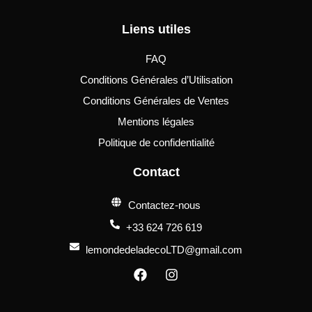
Liens utiles
FAQ
Conditions Générales d’Utilisation
Conditions Générales de Ventes
Mentions légales
Politique de confidentialité
Contact
Contactez-nous
+33 624 726 619
lemondedeladecoLTD@gmail.com
F
I
a
n
c
s
e
t