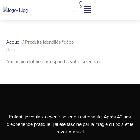
Aller
0
au
contenu
Accueil
/ Produits identifiés “déco”
déco
Aucun produit ne correspond à votre sélection.
Enfant, je voulais devenir potier ou astronaute. Après 40 ans
d’expérience pratique, j’ai été fasciné par la magie du bois et le
travail manuel.