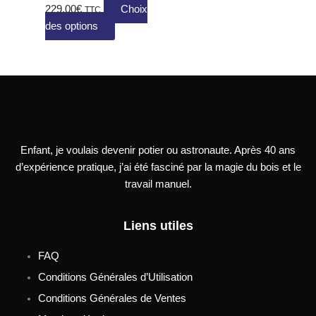
peuvent
229,00
€
Choix
TTC
être
des options
choisies
sur
la
page
du
produit
Enfant, je voulais devenir potier ou astronaute. Après 40 ans
d’expérience pratique, j’ai été fasciné par la magie du bois et le
travail manuel.
Liens utiles
FAQ
Conditions Générales d’Utilisation
Conditions Générales de Ventes