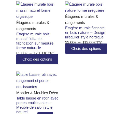
Plage
Ce
Plage
Ce
de
produit
de
prod
prix :
a
prix :
a
Étagères murales &
85,00€
plusieurs
99,00€
plus
Étagères murales &
rangements
Étagère murale flottante
à
variations.
à
vari
rangements
en bois naturel – Design
Étagère murale bois
179,00€
Les
119,00€
Les
irrégulier style nordique
massif flottante –
options
opti
99,00
€
–
119,00
€
TTC
fabrication sur mesure,
peuvent
peu
forme naturelle
Choix des options
être
être
85,00
€
–
179,00
€
TTC
choisies
choi
Choix des options
sur
sur
la
la
Ce
page
pag
produit
du
du
a
produit
prod
plusieurs
Mobilier & Meubles Déco
Table basse en rotin avec
variations.
portes coulissantes –
Les
Meuble de salon style
options
naturel