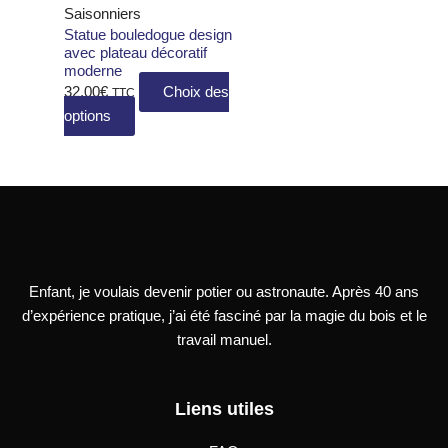
variations.
Saisonniers
Statue bouledogue design
Les
avec plateau décoratif
options
moderne
peuvent
32,00
€
Choix des
TTC
être
options
choisies
sur
la
page
du
produit
Enfant, je voulais devenir potier ou astronaute. Après 40 ans
d’expérience pratique, j’ai été fasciné par la magie du bois et le
travail manuel.
Liens utiles