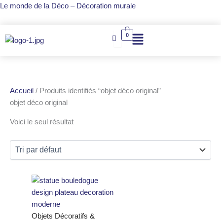
Aller
Le monde de la Déco – Décoration murale
au
contenu
0
Accueil
/ Produits identifiés “objet déco original”
objet déco original
Voici le seul résultat
Ce
produit
a
plusieurs
Objets Décoratifs &