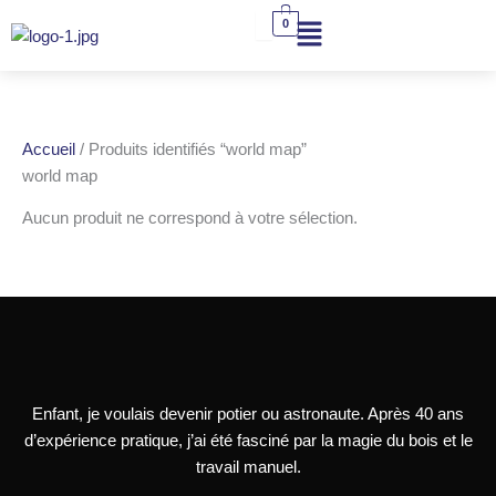
Aller
0
au
contenu
Accueil
/ Produits identifiés “world map”
world map
Aucun produit ne correspond à votre sélection.
Enfant, je voulais devenir potier ou astronaute. Après 40 ans
d’expérience pratique, j’ai été fasciné par la magie du bois et le
travail manuel.